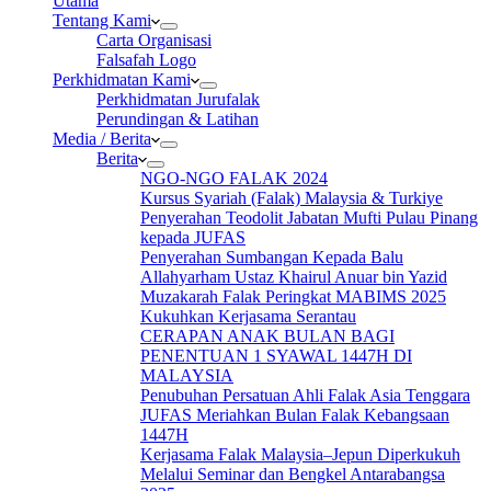
Utama
Tentang Kami
Carta Organisasi
Falsafah Logo
Perkhidmatan Kami
Perkhidmatan Jurufalak
Perundingan & Latihan
Media / Berita
Berita
NGO-NGO FALAK 2024
Kursus Syariah (Falak) Malaysia & Turkiye
Penyerahan Teodolit Jabatan Mufti Pulau Pinang
kepada JUFAS
Penyerahan Sumbangan Kepada Balu
Allahyarham Ustaz Khairul Anuar bin Yazid
Muzakarah Falak Peringkat MABIMS 2025
Kukuhkan Kerjasama Serantau
CERAPAN ANAK BULAN BAGI
PENENTUAN 1 SYAWAL 1447H DI
MALAYSIA
Penubuhan Persatuan Ahli Falak Asia Tenggara
JUFAS Meriahkan Bulan Falak Kebangsaan
1447H
Kerjasama Falak Malaysia–Jepun Diperkukuh
Melalui Seminar dan Bengkel Antarabangsa