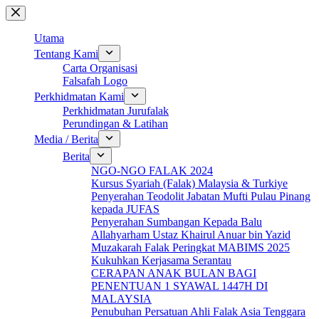
Skip
to
content
Utama
Tentang Kami
Carta Organisasi
Falsafah Logo
Perkhidmatan Kami
Perkhidmatan Jurufalak
Perundingan & Latihan
Media / Berita
Berita
NGO-NGO FALAK 2024
Kursus Syariah (Falak) Malaysia & Turkiye
Penyerahan Teodolit Jabatan Mufti Pulau Pinang
kepada JUFAS
Penyerahan Sumbangan Kepada Balu
Allahyarham Ustaz Khairul Anuar bin Yazid
Muzakarah Falak Peringkat MABIMS 2025
Kukuhkan Kerjasama Serantau
CERAPAN ANAK BULAN BAGI
PENENTUAN 1 SYAWAL 1447H DI
MALAYSIA
Penubuhan Persatuan Ahli Falak Asia Tenggara