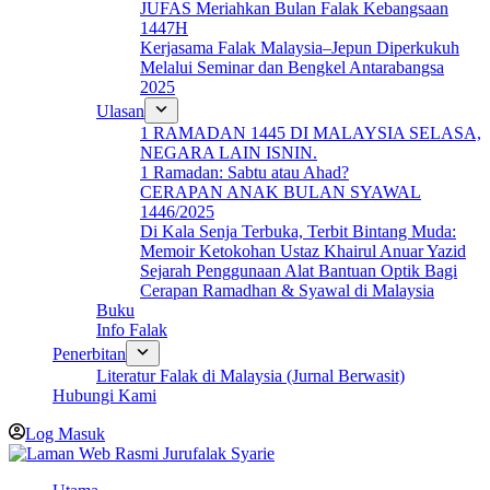
JUFAS Meriahkan Bulan Falak Kebangsaan
1447H
Kerjasama Falak Malaysia–Jepun Diperkukuh
Melalui Seminar dan Bengkel Antarabangsa
2025
Ulasan
1 RAMADAN 1445 DI MALAYSIA SELASA,
NEGARA LAIN ISNIN.
1 Ramadan: Sabtu atau Ahad?
CERAPAN ANAK BULAN SYAWAL
1446/2025
Di Kala Senja Terbuka, Terbit Bintang Muda:
Memoir Ketokohan Ustaz Khairul Anuar Yazid
Sejarah Penggunaan Alat Bantuan Optik Bagi
Cerapan Ramadhan & Syawal di Malaysia
Buku
Info Falak
Penerbitan
Literatur Falak di Malaysia (Jurnal Berwasit)
Hubungi Kami
Log Masuk