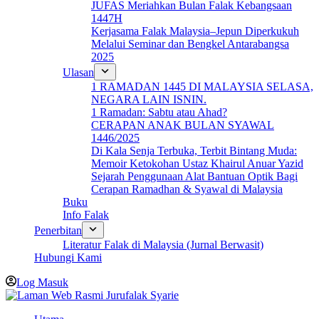
JUFAS Meriahkan Bulan Falak Kebangsaan
1447H
Kerjasama Falak Malaysia–Jepun Diperkukuh
Melalui Seminar dan Bengkel Antarabangsa
2025
Ulasan
1 RAMADAN 1445 DI MALAYSIA SELASA,
NEGARA LAIN ISNIN.
1 Ramadan: Sabtu atau Ahad?
CERAPAN ANAK BULAN SYAWAL
1446/2025
Di Kala Senja Terbuka, Terbit Bintang Muda:
Memoir Ketokohan Ustaz Khairul Anuar Yazid
Sejarah Penggunaan Alat Bantuan Optik Bagi
Cerapan Ramadhan & Syawal di Malaysia
Buku
Info Falak
Penerbitan
Literatur Falak di Malaysia (Jurnal Berwasit)
Hubungi Kami
Log Masuk