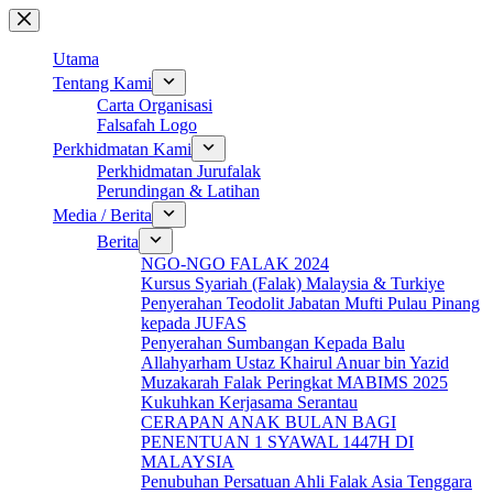
Skip
to
content
Utama
Tentang Kami
Carta Organisasi
Falsafah Logo
Perkhidmatan Kami
Perkhidmatan Jurufalak
Perundingan & Latihan
Media / Berita
Berita
NGO-NGO FALAK 2024
Kursus Syariah (Falak) Malaysia & Turkiye
Penyerahan Teodolit Jabatan Mufti Pulau Pinang
kepada JUFAS
Penyerahan Sumbangan Kepada Balu
Allahyarham Ustaz Khairul Anuar bin Yazid
Muzakarah Falak Peringkat MABIMS 2025
Kukuhkan Kerjasama Serantau
CERAPAN ANAK BULAN BAGI
PENENTUAN 1 SYAWAL 1447H DI
MALAYSIA
Penubuhan Persatuan Ahli Falak Asia Tenggara