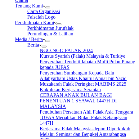
Utama
Tentang Kami
Carta Organisasi
Falsafah Logo
Perkhidmatan Kami
Perkhidmatan Jurufalak
Perundingan & Latihan
Media / Berita
Berita
NGO-NGO FALAK 2024
Kursus Syariah (Falak) Malaysia & Turkiye
Penyerahan Teodolit Jabatan Mufti Pulau Pinang
kepada JUFAS
Penyerahan Sumbangan Kepada Balu
Allahyarham Ustaz Khairul Anuar bin Yazid
Muzakarah Falak Peringkat MABIMS 2025
Kukuhkan Kerjasama Serantau
CERAPAN ANAK BULAN BAGI
PENENTUAN 1 SYAWAL 1447H DI
MALAYSIA
Penubuhan Persatuan Ahli Falak Asia Tenggara
JUFAS Meriahkan Bulan Falak Kebangsaan
1447H
Kerjasama Falak Malaysia–Jepun Diperkukuh
Melalui Seminar dan Bengkel Antarabangsa