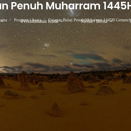
an Penuh Muharram 144
tama
Program / Acara
Cerapan Bulan Penuh Muharram 1445H Gemench
Perkhidmatan Kami
Media / Berita