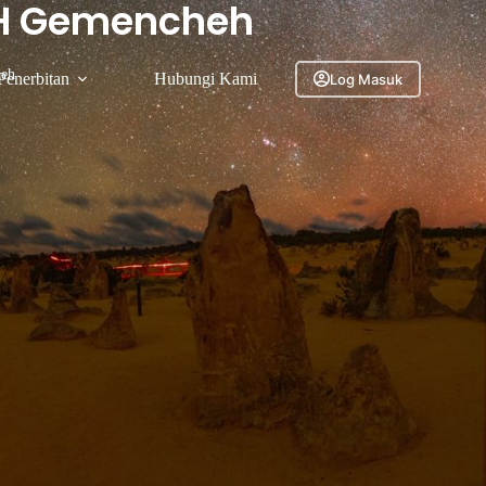
5H Gemencheh
eh
Penerbitan
Hubungi Kami
Log Masuk