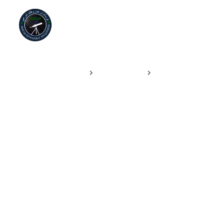
SEHARI BERSAMA FALAK
@ Balai Cerap Selangor &
Cerapan Hilal Safar 1445H
Utama
Program / Acara
SEHARI BERSAMA FALAK @ Balai Cerap Selangor & Cerapan Hilal
Safar 1445H