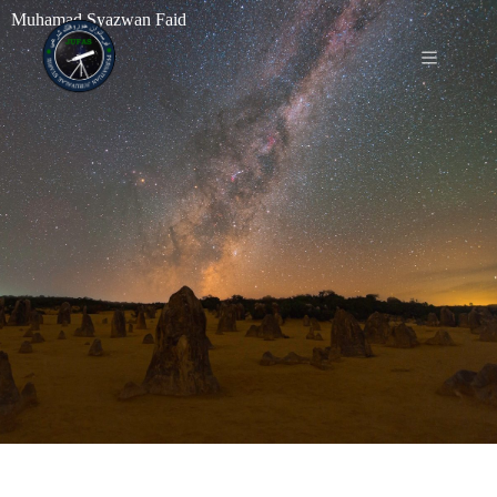
Muhamad Syazwan Faid